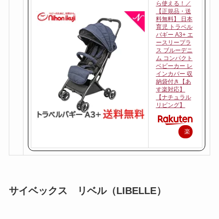
ら使える！／
【正規品・送
料無料】 日本
育児 トラベル
バギー A3+ エ
ースリープラ
ス ブルーデニ
ム コンパクト
ベビーカー レ
インカバー 収
納袋付き【あ
す楽対応】
【ナチュラル
リビング】
楽
天
で
購
入
サイベックス リベル（LIBELLE）