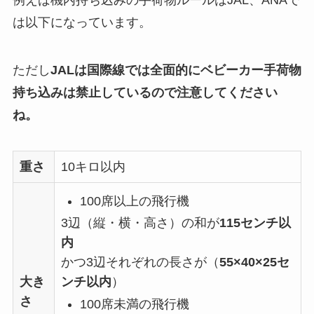
は以下になっています。
ただし
JALは国際線では全面的にベビーカー手荷物
持ち込みは禁止している
ので注意してください
ね。
重さ
10キロ以内
100席以上の飛行機
3辺（縦・横・高さ）の和が
115センチ以
内
かつ3辺それぞれの長さが（
55×40×25セ
ンチ以内
）
大き
さ
100席未満の飛行機