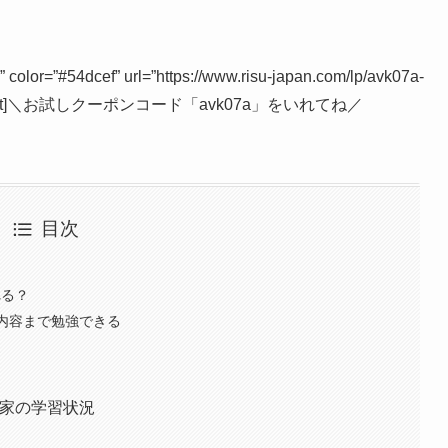
x” color=”#54dcef” url=”https://www.risu-japan.com/lp/avk07a-
n-button-flat]＼お試しクーポンコード「avk07a」をいれてね／
目次
れる？
の内容まで勉強できる
K
が家の学習状況