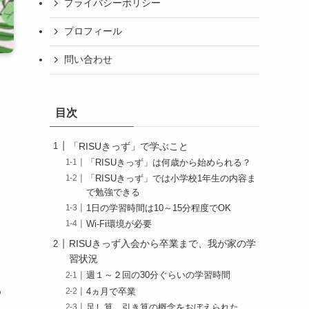
プライバシーポリシー
プロフィール
問い合わせ
目次
「RISUきっず」で学ぶこと
「RISUきっず」は何歳から始められる？
「RISUきっず」では小学校1年生の内容ま
で勉強できる
1日の学習時間は10～15分程度でOK
Wi-Fi環境が必要
RISUきっず入会から卒業まで、我が家の学
習状況
週１～２回の30分ぐらいの学習時間
め
4ヵ月で卒業
足し算、引き算の概念をおぼえられた