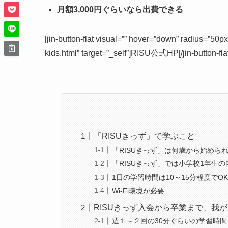
月額3,000円ぐらいなら出費できる
[jin-button-flat visual=”” hover=”down” radius=”50p
kids.html” target=”_self”]RISU公式HP[/ji
「RISUきっず」で学ぶこと
「RISUきっず」は何歳から始めら
「RISUきっず」では小学校1年生
1日の学習時間は10～15分程度でO
Wi-Fi環境が必要
RISUきっず入会から卒業まで、我
週１～２回の30分ぐらいの学習時間