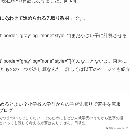
在RISU算数になりました。[/chat]
にあわせて進められる先取り教材」
です。
right” border=”gray” bg=”none” style=””]まだ小さい子に計算させる
left” border=”gray” bg=”none” style=””]そんなことないよ。東大に
したものの一つが足し算なんだ！詳しくは以下のページでも紹
じめるとよい？小学校入学前からの学習先取りで苦手を克服
のブログ
でつまづいてほしくない！そのためにもぜひ未就学児のうちから数字の概
といっても難しく考える必要はありません。日常生...
港区ママのブログ