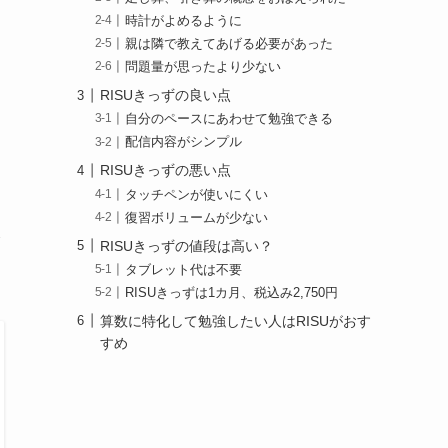
時計がよめるように
親は隣で教えてあげる必要があった
問題量が思ったより少ない
RISUきっずの良い点
自分のペースにあわせて勉強できる
配信内容がシンプル
RISUきっずの悪い点
タッチペンが使いにくい
復習ボリュームが少ない
介
RISUきっずの値段は高い？
タブレット代は不要
RISUきっずは1カ月、税込み2,750円
算数に特化して勉強したい人はRISUがおす
すめ