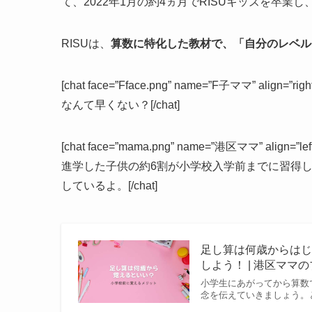
て、2022年1月の約4ヵ月でRISUキッズを卒業し、現
RISUは、
算数に特化した教材で、「自分のレベル
[chat face=”Fface.png” name=”F子ママ” align=”
なんて早くない？[/chat]
[chat face=”mama.png” name=”港区ママ” align=”
進学した子供の約6割が小学校入学前までに習得
しているよ。[/chat]
足し算は何歳からは
しよう！ | 港区ママ
小学生にあがってから算数
念を伝えていきましょう。