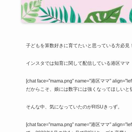
子どもを算数好きに育てたいと思っている方必見
インスタでは知育に関して配信している港区ママ
[chat face=”mama.png” name=”港区ママ” align=”
だからこそ、娘には数字には強くなってほしいと切に願
そんな中、気になっていたのがRISUきっず。
[chat face=”mama.png” name=”港区ママ” align=”l