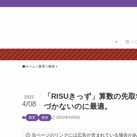
抱っ
ホーム
教育
教材
「RISUきっず」算数の先
2022
4/08
づかないのに最適。
2022年4月8日
教育
教材
当ページのリンクには広告が含まれている場合が