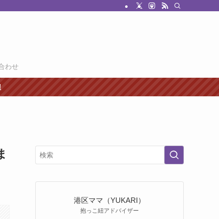
合わせ
紐
ま
港区ママ（YUKARI）
抱っこ紐アドバイザー